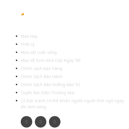
Xem thêm
Mẹo Hay
Triết Lý
Mẹo vặt cuộc sống
Mẹo Vệ Sinh Nhà Cửa Ngày Tết
Chính sách bán hàng
Chính Sách Bảo Hành
Chính Sách Bảo Dưỡng-Bảo Trì
Tuyển Đại Diện Thương Mại
22 bức tranh có thể khiến người người tỉnh ngộ ngay
khi xem xong