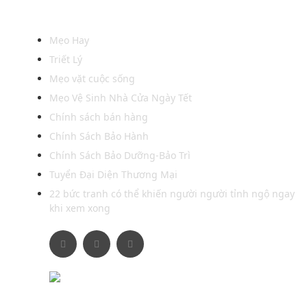
Xem thêm
Mẹo Hay
Triết Lý
Mẹo vặt cuộc sống
Mẹo Vệ Sinh Nhà Cửa Ngày Tết
Chính sách bán hàng
Chính Sách Bảo Hành
Chính Sách Bảo Dưỡng-Bảo Trì
Tuyển Đại Diện Thương Mại
22 bức tranh có thể khiến người người tỉnh ngộ ngay
khi xem xong