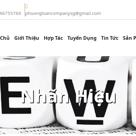
46755760
phuongloancompanysg@gmail.com
 Chủ
Giới Thiệu
Hợp Tác
Tuyển Dụng
Tin Tức
Sản 
Nhãn Hiệu