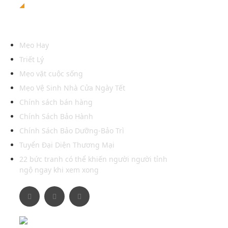
Xem thêm
Mẹo Hay
Triết Lý
Mẹo vặt cuộc sống
Mẹo Vệ Sinh Nhà Cửa Ngày Tết
Chính sách bán hàng
Chính Sách Bảo Hành
Chính Sách Bảo Dưỡng-Bảo Trì
Tuyển Đại Diện Thương Mại
22 bức tranh có thể khiến người người tỉnh
ngộ ngay khi xem xong