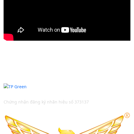
Thương Hiệu Bản Quyền
Chứng nhận đăng ký nhãn hiệu số 373137