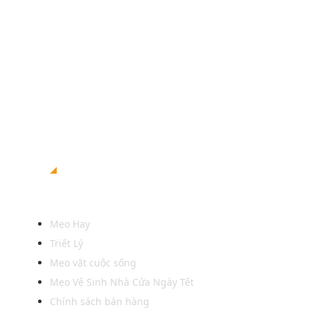
Xem thêm
Mẹo Hay
Triết Lý
Mẹo vặt cuộc sống
Mẹo Vệ Sinh Nhà Cửa Ngày Tết
Chính sách bán hàng