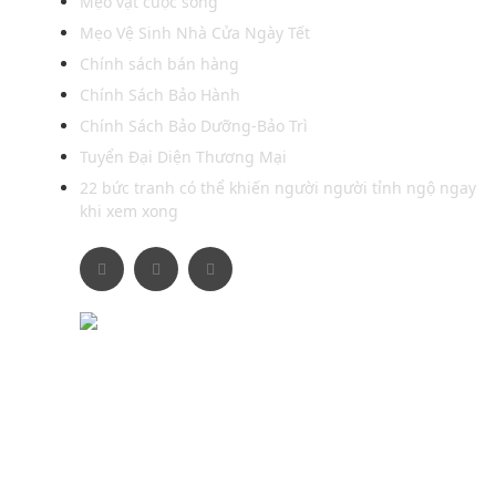
Mẹo vặt cuộc sống
Mẹo Vệ Sinh Nhà Cửa Ngày Tết
Chính sách bán hàng
Chính Sách Bảo Hành
Chính Sách Bảo Dưỡng-Bảo Trì
Tuyển Đại Diện Thương Mại
22 bức tranh có thể khiến người người tỉnh ngộ ngay
khi xem xong