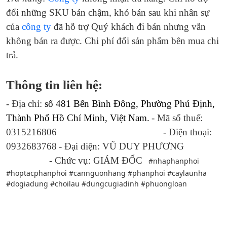
đổi những SKU bán chậm, khó bán sau khi nhân sự
của
công ty
đã hỗ trợ Quý khách đi bán nhưng vẫn
không bán ra được. Chi phí đổi sản phẩm bên mua chi
trả.
Thông tin liên hệ:
- Địa chỉ:
số 481 Bến Bình Đông, Phường Phú Định,
Thành Phố Hồ Chí Minh, Việt Nam.
- Mã số thuế:
0315216806 - Điện thoại:
0932683768
- Đại diện: VŨ DUY PHƯƠNG
- Chức vụ: GIÁM ĐỐC
#nhaphanphoi
#hoptacphanphoi #cannguonhang #phanphoi #caylaunha
#dogiadung #choilau #dungcugiadinh #phuongloan