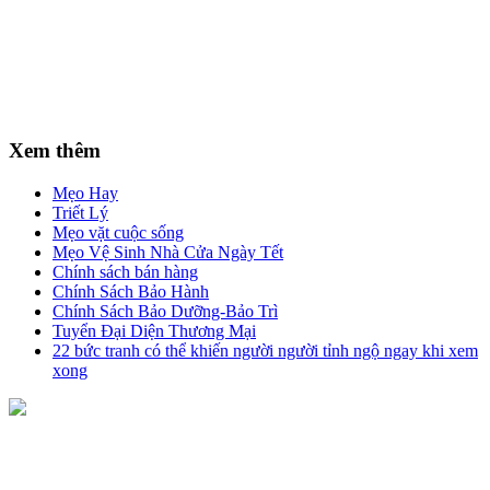
Xem thêm
Mẹo Hay
Triết Lý
Mẹo vặt cuộc sống
Mẹo Vệ Sinh Nhà Cửa Ngày Tết
Chính sách bán hàng
Chính Sách Bảo Hành
Chính Sách Bảo Dưỡng-Bảo Trì
Tuyển Đại Diện Thương Mại
22 bức tranh có thể khiến người người tỉnh ngộ ngay khi xem
xong