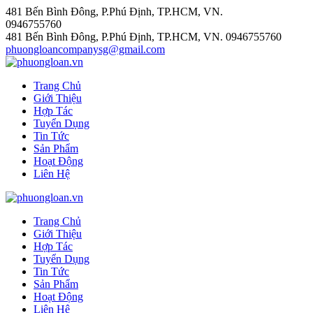
481 Bến Bình Đông, P.Phú Định, TP.HCM, VN.
0946755760
481 Bến Bình Đông, P.Phú Định, TP.HCM, VN.
0946755760
phuongloancompanysg@gmail.com
Trang Chủ
Giới Thiệu
Hợp Tác
Tuyển Dụng
Tin Tức
Sản Phẩm
Hoạt Động
Liên Hệ
Trang Chủ
Giới Thiệu
Hợp Tác
Tuyển Dụng
Tin Tức
Sản Phẩm
Hoạt Động
Liên Hệ